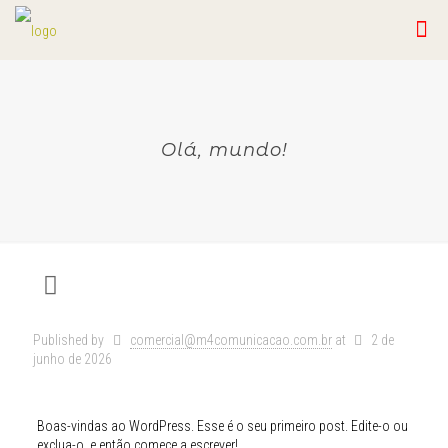
Olá, mundo!
Published by
comercial@m4comunicacao.com.br
at
2 de
junho de 2026
Boas-vindas ao WordPress. Esse é o seu primeiro post. Edite-o ou
exclua-o, e então comece a escrever!